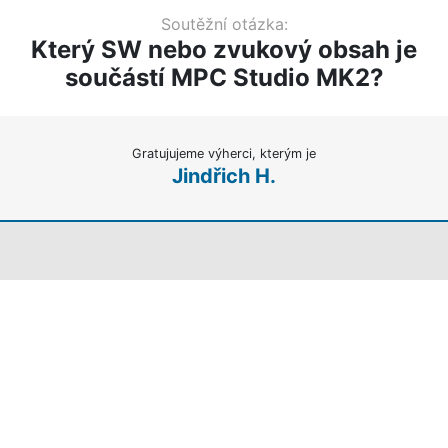
Soutěžní otázka:
Který SW nebo zvukový obsah je
součástí MPC Studio MK2?
Gratujujeme výherci, kterým je
Jindřich H.
www.disk.cz
|
magazin.disk.cz
|
shop.disk.cz
Oficiální zákaznický portál soutěží firmy DISK Multimedia, s.r.o. |
Sokolská 13, Boskovice