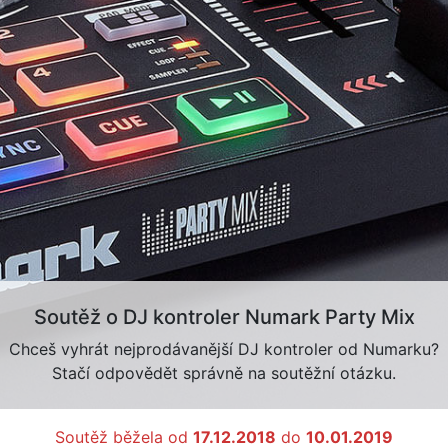
Soutěž o DJ kontroler Numark Party Mix
Chceš vyhrát nejprodávanější DJ kontroler od Numarku?
Stačí odpovědět správně na soutěžní otázku.
Soutěž běžela od
17.12.2018
do
10.01.2019